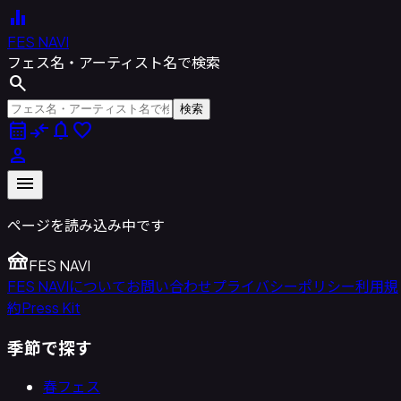
equalizer
FES NAVI
フェス名・アーティスト名で検索
search
検索
calendar_month
compare_arrows
notifications
favorite
person
menu
ページを読み込み中です
festival
FES NAVI
FES NAVIについて
お問い合わせ
プライバシーポリシー
利用規
約
Press Kit
季節で探す
春フェス