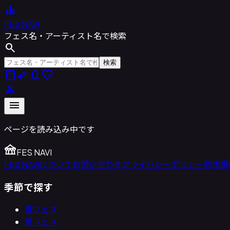
equalizer
FES NAVI
フェス名・アーティスト名で検索
search
検索
calendar_month
compare_arrows
notifications
favorite
person
menu
ページを読み込み中です
festival
FES NAVI
FES NAVIについて
お問い合わせ
プライバシーポリシー
利用規
季節で探す
春フェス
夏フェス