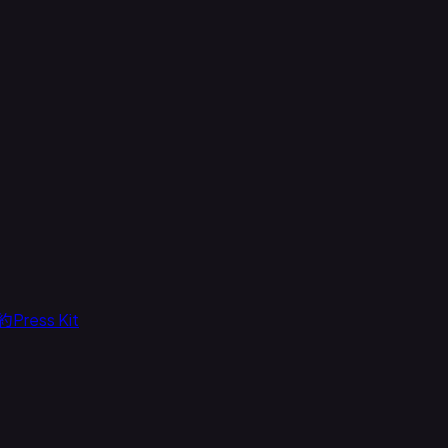
約
Press Kit