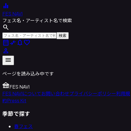
equalizer
FES NAVI
フェス名・アーティスト名で検索
search
検索
calendar_month
compare_arrows
notifications
favorite
person
menu
ページを読み込み中です
festival
FES NAVI
FES NAVIについて
お問い合わせ
プライバシーポリシー
利用規
約
Press Kit
季節で探す
春フェス