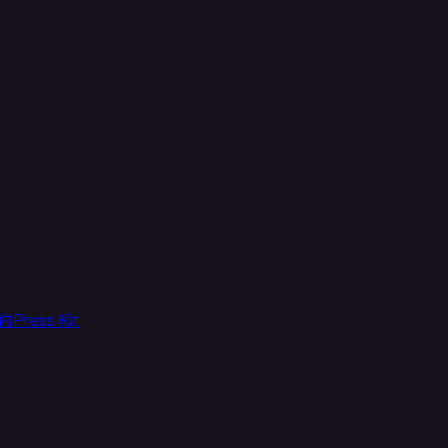
約
Press Kit