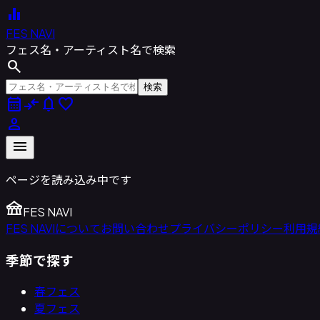
equalizer
FES NAVI
フェス名・アーティスト名で検索
search
検索
calendar_month
compare_arrows
notifications
favorite
person
menu
ページを読み込み中です
festival
FES NAVI
FES NAVIについて
お問い合わせ
プライバシーポリシー
利用規
季節で探す
春フェス
夏フェス