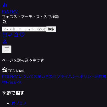
equalizer
FES NAVI
フェス名・アーティスト名で検索
search
検索
calendar_month
compare_arrows
notifications
favorite
person
menu
ページを読み込み中です
festival
FES NAVI
FES NAVIについて
お問い合わせ
プライバシーポリシー
利用規
約
Press Kit
季節で探す
春フェス