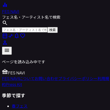
equalizer
FES NAVI
フェス名・アーティスト名で検索
search
検索
calendar_month
compare_arrows
notifications
favorite
person
menu
ページを読み込み中です
festival
FES NAVI
FES NAVIについて
お問い合わせ
プライバシーポリシー
利用規
約
Press Kit
季節で探す
春フェス