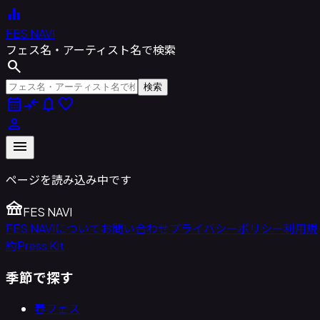
equalizer
FES NAVI
フェス名・アーティスト名で検索
search
検索
calendar_month
compare_arrows
notifications
favorite
person
menu
ページを読み込み中です
festival
FES NAVI
FES NAVIについて
お問い合わせ
プライバシーポリシー
利用規
約
Press Kit
季節で探す
春フェス