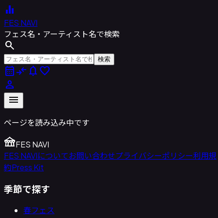
equalizer
FES NAVI
フェス名・アーティスト名で検索
search
検索
calendar_month
compare_arrows
notifications
favorite
person
menu
ページを読み込み中です
festival
FES NAVI
FES NAVIについて
お問い合わせ
プライバシーポリシー
利用規
約
Press Kit
季節で探す
春フェス