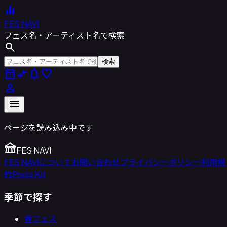
equalizer
FES NAVI
フェス名・アーティスト名で検索
search
検索
calendar_month
compare_arrows
notifications
favorite
person
menu
ページを読み込み中です
festival
FES NAVI
FES NAVIについて
お問い合わせ
プライバシーポリシー
利用規
約
Press Kit
季節で探す
春フェス