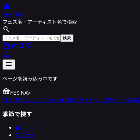
equalizer
FES NAVI
フェス名・アーティスト名で検索
search
検索
calendar_month
compare_arrows
notifications
favorite
person
menu
ページを読み込み中です
festival
FES NAVI
FES NAVIについて
お問い合わせ
プライバシーポリシー
利用規
季節で探す
春フェス
夏フェス