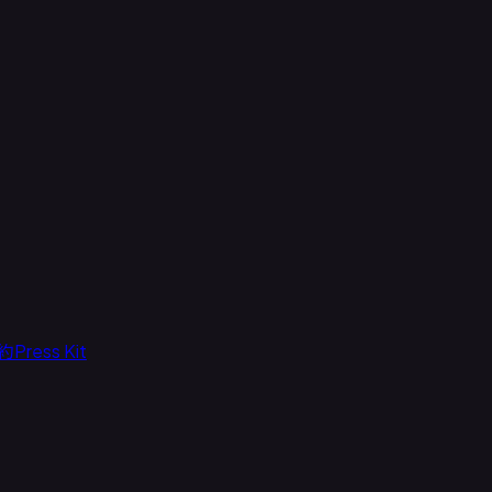
約
Press Kit