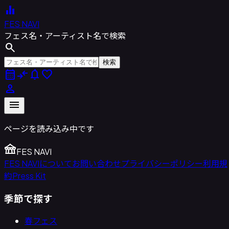
equalizer
FES NAVI
フェス名・アーティスト名で検索
search
検索
calendar_month
compare_arrows
notifications
favorite
person
menu
ページを読み込み中です
festival
FES NAVI
FES NAVIについて
お問い合わせ
プライバシーポリシー
利用規
約
Press Kit
季節で探す
春フェス