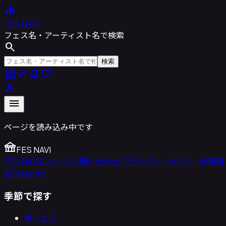
equalizer
FES NAVI
フェス名・アーティスト名で検索
search
検索
calendar_month
compare_arrows
notifications
favorite
person
menu
ページを読み込み中です
festival
FES NAVI
FES NAVIについて
お問い合わせ
プライバシーポリシー
利用規
約
Press Kit
季節で探す
春フェス