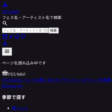
equalizer
FES NAVI
フェス名・アーティスト名で検索
search
検索
calendar_month
compare_arrows
notifications
favorite
person
menu
ページを読み込み中です
festival
FES NAVI
FES NAVIについて
お問い合わせ
プライバシーポリシー
利用規
約
Press Kit
季節で探す
春フェス