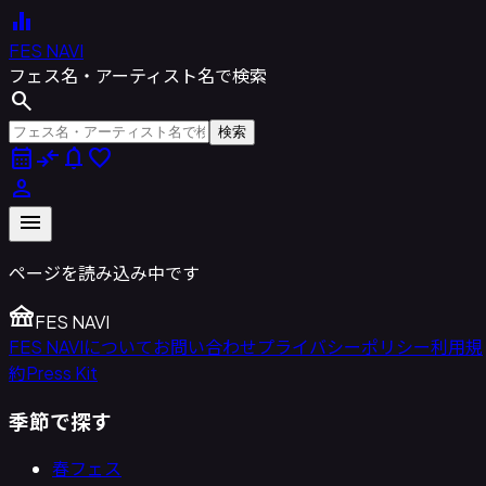
equalizer
FES NAVI
フェス名・アーティスト名で検索
search
検索
calendar_month
compare_arrows
notifications
favorite
person
menu
ページを読み込み中です
festival
FES NAVI
FES NAVIについて
お問い合わせ
プライバシーポリシー
利用規
約
Press Kit
季節で探す
春フェス