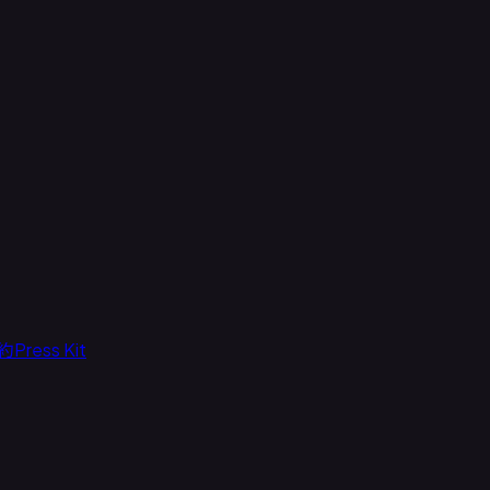
約
Press Kit