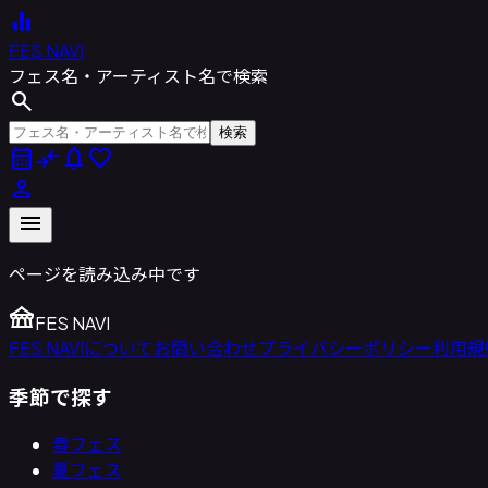
equalizer
FES NAVI
フェス名・アーティスト名で検索
search
検索
calendar_month
compare_arrows
notifications
favorite
person
menu
ページを読み込み中です
festival
FES NAVI
FES NAVIについて
お問い合わせ
プライバシーポリシー
利用規
季節で探す
春フェス
夏フェス