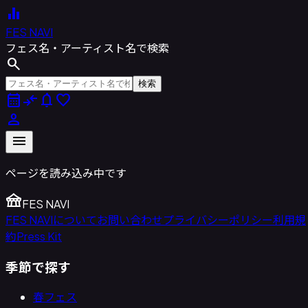
equalizer
FES NAVI
フェス名・アーティスト名で検索
search
検索
calendar_month
compare_arrows
notifications
favorite
person
menu
ページを読み込み中です
festival
FES NAVI
FES NAVIについて
お問い合わせ
プライバシーポリシー
利用規
約
Press Kit
季節で探す
春フェス