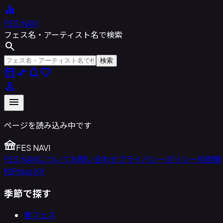
equalizer
FES NAVI
フェス名・アーティスト名で検索
search
検索
calendar_month
compare_arrows
notifications
favorite
person
menu
ページを読み込み中です
festival
FES NAVI
FES NAVIについて
お問い合わせ
プライバシーポリシー
利用規
約
Press Kit
季節で探す
春フェス