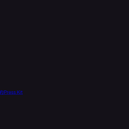
約
Press Kit