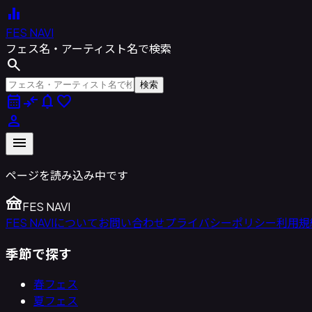
equalizer
FES NAVI
フェス名・アーティスト名で検索
search
検索
calendar_month
compare_arrows
notifications
favorite
person
menu
ページを読み込み中です
festival
FES NAVI
FES NAVIについて
お問い合わせ
プライバシーポリシー
利用規
季節で探す
春フェス
夏フェス