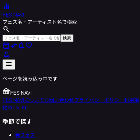
equalizer
FES NAVI
フェス名・アーティスト名で検索
search
検索
calendar_month
compare_arrows
notifications
favorite
person
menu
ページを読み込み中です
festival
FES NAVI
FES NAVIについて
お問い合わせ
プライバシーポリシー
利用規
約
Press Kit
季節で探す
春フェス