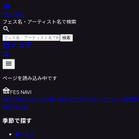
equalizer
FES NAVI
フェス名・アーティスト名で検索
search
検索
calendar_month
compare_arrows
notifications
favorite
person
menu
ページを読み込み中です
festival
FES NAVI
FES NAVIについて
お問い合わせ
プライバシーポリシー
利用規
約
Press Kit
季節で探す
春フェス