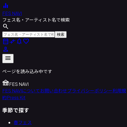
equalizer
FES NAVI
フェス名・アーティスト名で検索
search
検索
calendar_month
compare_arrows
notifications
favorite
person
menu
ページを読み込み中です
festival
FES NAVI
FES NAVIについて
お問い合わせ
プライバシーポリシー
利用規
約
Press Kit
季節で探す
春フェス