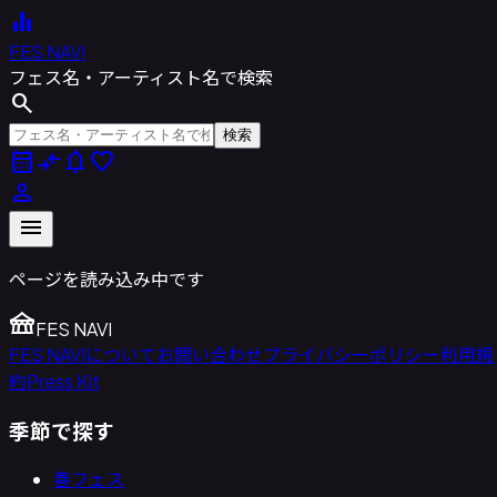
equalizer
FES NAVI
フェス名・アーティスト名で検索
search
検索
calendar_month
compare_arrows
notifications
favorite
person
menu
ページを読み込み中です
festival
FES NAVI
FES NAVIについて
お問い合わせ
プライバシーポリシー
利用規
約
Press Kit
季節で探す
春フェス