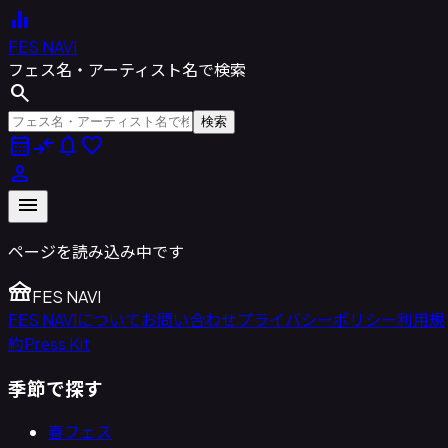
equalizer
FES NAVI
フェス名・アーティスト名で検索
search
検索
calendar_month
compare_arrows
notifications
favorite
person
menu
ページを読み込み中です
festival
FES NAVI
FES NAVIについて
お問い合わせ
プライバシーポリシー
利用規
約
Press Kit
季節で探す
春フェス