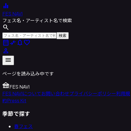
equalizer
FES NAVI
フェス名・アーティスト名で検索
search
検索
calendar_month
compare_arrows
notifications
favorite
person
menu
ページを読み込み中です
festival
FES NAVI
FES NAVIについて
お問い合わせ
プライバシーポリシー
利用規
約
Press Kit
季節で探す
春フェス