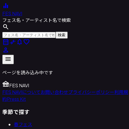
equalizer
FES NAVI
フェス名・アーティスト名で検索
search
検索
calendar_month
compare_arrows
notifications
favorite
person
menu
ページを読み込み中です
festival
FES NAVI
FES NAVIについて
お問い合わせ
プライバシーポリシー
利用規
約
Press Kit
季節で探す
春フェス