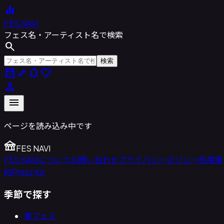
equalizer
FES NAVI
フェス名・アーティスト名で検索
search
検索
calendar_month
compare_arrows
notifications
favorite
person
menu
ページを読み込み中です
festival
FES NAVI
FES NAVIについて
お問い合わせ
プライバシーポリシー
利用規
約
Press Kit
季節で探す
春フェス