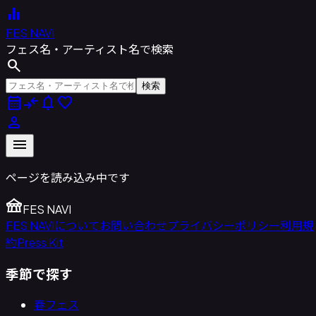
equalizer
FES NAVI
フェス名・アーティスト名で検索
search
検索
calendar_month
compare_arrows
notifications
favorite
person
menu
ページを読み込み中です
festival
FES NAVI
FES NAVIについて
お問い合わせ
プライバシーポリシー
利用規
約
Press Kit
季節で探す
春フェス