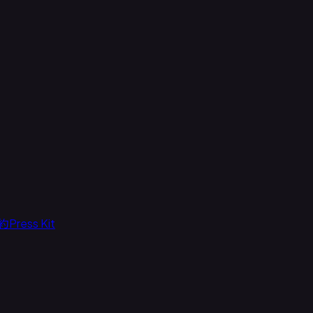
約
Press Kit