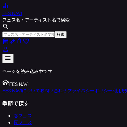
equalizer
FES NAVI
フェス名・アーティスト名で検索
search
検索
calendar_month
compare_arrows
notifications
favorite
person
menu
ページを読み込み中です
festival
FES NAVI
FES NAVIについて
お問い合わせ
プライバシーポリシー
利用規
季節で探す
春フェス
夏フェス