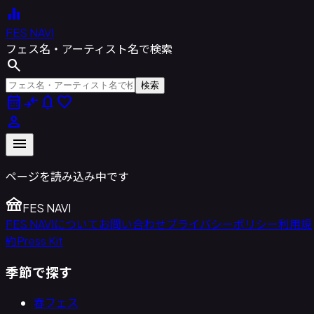
equalizer
FES NAVI
フェス名・アーティスト名で検索
search
検索
calendar_month
compare_arrows
notifications
favorite
person
menu
ページを読み込み中です
festival
FES NAVI
FES NAVIについて
お問い合わせ
プライバシーポリシー
利用規
約
Press Kit
季節で探す
春フェス