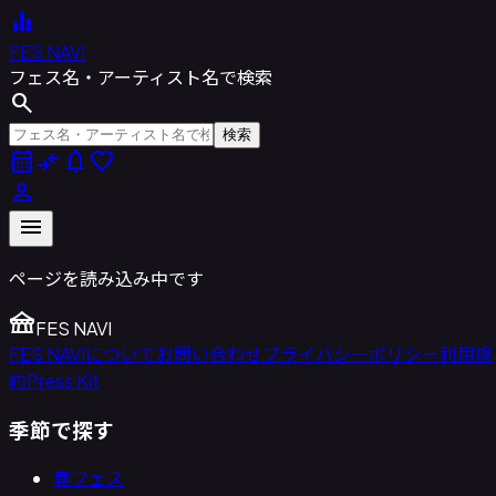
equalizer
FES NAVI
フェス名・アーティスト名で検索
search
検索
calendar_month
compare_arrows
notifications
favorite
person
menu
ページを読み込み中です
festival
FES NAVI
FES NAVIについて
お問い合わせ
プライバシーポリシー
利用規
約
Press Kit
季節で探す
春フェス