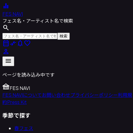
equalizer
FES NAVI
フェス名・アーティスト名で検索
search
検索
calendar_month
compare_arrows
notifications
favorite
person
menu
ページを読み込み中です
festival
FES NAVI
FES NAVIについて
お問い合わせ
プライバシーポリシー
利用規
約
Press Kit
季節で探す
春フェス