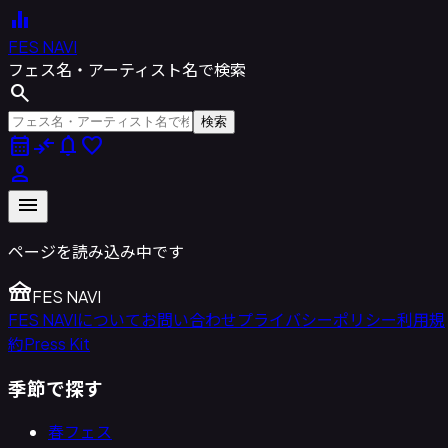
equalizer
FES NAVI
フェス名・アーティスト名で検索
search
検索
calendar_month
compare_arrows
notifications
favorite
person
menu
ページを読み込み中です
festival
FES NAVI
FES NAVIについて
お問い合わせ
プライバシーポリシー
利用規
約
Press Kit
季節で探す
春フェス