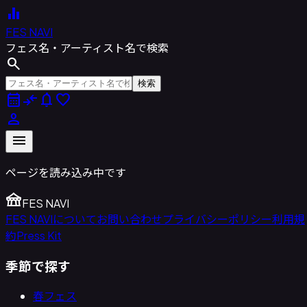
equalizer
FES NAVI
フェス名・アーティスト名で検索
search
検索
calendar_month
compare_arrows
notifications
favorite
person
menu
ページを読み込み中です
festival
FES NAVI
FES NAVIについて
お問い合わせ
プライバシーポリシー
利用規
約
Press Kit
季節で探す
春フェス