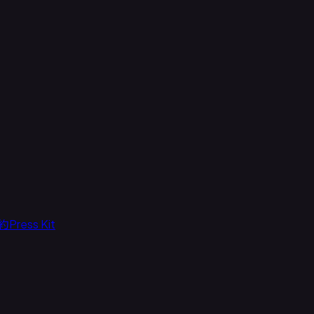
約
Press Kit