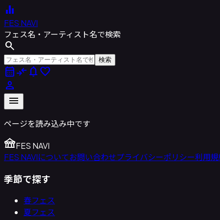
equalizer
FES NAVI
フェス名・アーティスト名で検索
search
検索
calendar_month
compare_arrows
notifications
favorite
person
menu
ページを読み込み中です
festival
FES NAVI
FES NAVIについて
お問い合わせ
プライバシーポリシー
利用規
季節で探す
春フェス
夏フェス