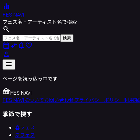
equalizer
FES NAVI
フェス名・アーティスト名で検索
search
検索
calendar_month
compare_arrows
notifications
favorite
person
menu
ページを読み込み中です
festival
FES NAVI
FES NAVIについて
お問い合わせ
プライバシーポリシー
利用規
季節で探す
春フェス
夏フェス