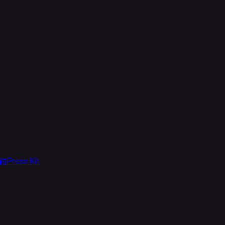
約
Press Kit