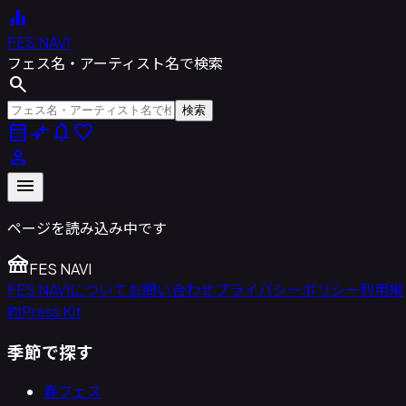
equalizer
FES NAVI
フェス名・アーティスト名で検索
search
検索
calendar_month
compare_arrows
notifications
favorite
person
menu
ページを読み込み中です
festival
FES NAVI
FES NAVIについて
お問い合わせ
プライバシーポリシー
利用規
約
Press Kit
季節で探す
春フェス