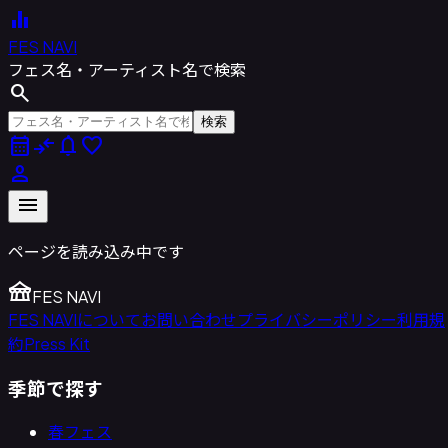
equalizer
FES NAVI
フェス名・アーティスト名で検索
search
検索
calendar_month
compare_arrows
notifications
favorite
person
menu
ページを読み込み中です
festival
FES NAVI
FES NAVIについて
お問い合わせ
プライバシーポリシー
利用規
約
Press Kit
季節で探す
春フェス