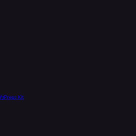
約
Press Kit