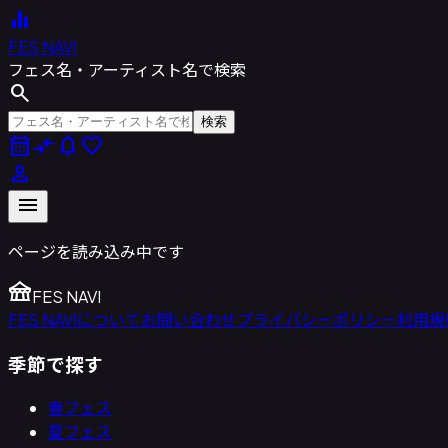
equalizer
FES NAVI
フェス名・アーティスト名で検索
search
検索
calendar_month
compare_arrows
notifications
favorite
person
menu
ページを読み込み中です
festival
FES NAVI
FES NAVIについて
お問い合わせ
プライバシーポリシー
利用規
季節で探す
春フェス
夏フェス