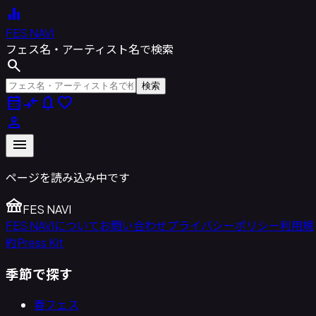
equalizer
FES NAVI
フェス名・アーティスト名で検索
search
検索
calendar_month
compare_arrows
notifications
favorite
person
menu
ページを読み込み中です
festival
FES NAVI
FES NAVIについて
お問い合わせ
プライバシーポリシー
利用規
約
Press Kit
季節で探す
春フェス