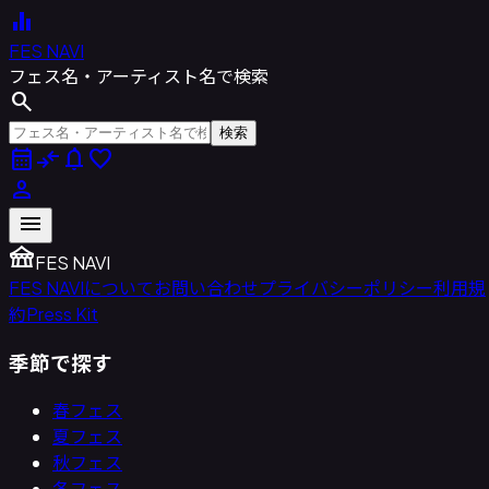
equalizer
FES NAVI
フェス名・アーティスト名で検索
search
検索
calendar_month
compare_arrows
notifications
favorite
person
menu
festival
FES NAVI
FES NAVIについて
お問い合わせ
プライバシーポリシー
利用規
約
Press Kit
季節で探す
春フェス
夏フェス
秋フェス
冬フェス